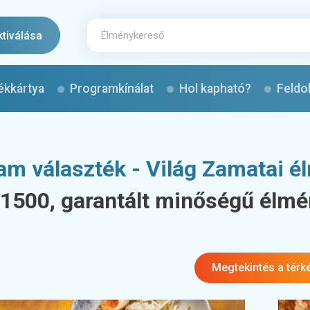
ktiválása
ékkártya
Programkínálat
Hol kapható?
Feldo
am választék - Világ Zamatai 
 1500, garantált minőségű élm
Megtekintés a térk