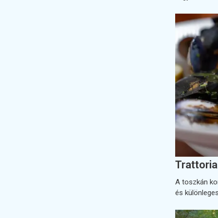
Trattori
A toszkán k
és különleges 