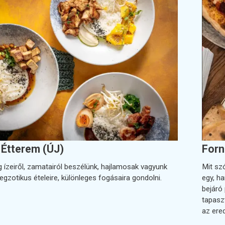
 Étterem (ÚJ)
Forn
g ízeiről, zamatairól beszélünk, hajlamosak vagyunk
Mit sz
egzotikus ételeire, különleges fogásaira gondolni.
egy, h
bejáró
tapaszt
az ered