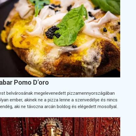
abar Pomo D’oro
st belvárosának megelevenedett pizzamennyországában
olyan ember, akinek ne a pizza lenne a szenvedélye és nincs
vendég, aki ne távozna arcán boldog és elégedett mosollyal.