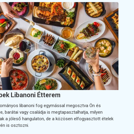
bek Libanoni Étterem
ományos libanoni fog egymással megosztva Ön és
e, barátai vagy családja is megtapasztalhatja, milyen
k a jóleső hangulaton, de a közösen elfogyasztott ételek
én is osztozni.