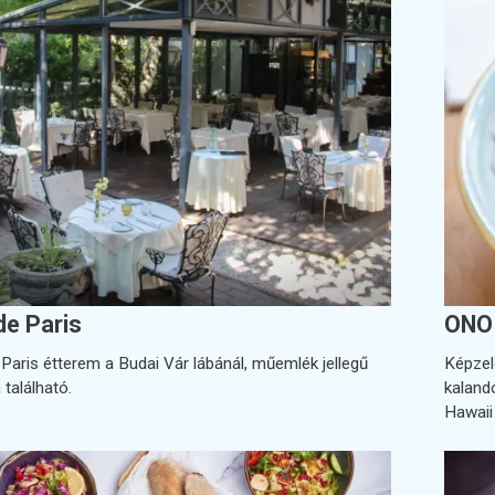
de Paris
ONO 
 Paris étterem a Budai Vár lábánál, műemlék jellegű
Képzele
található.
kaland
Hawaii