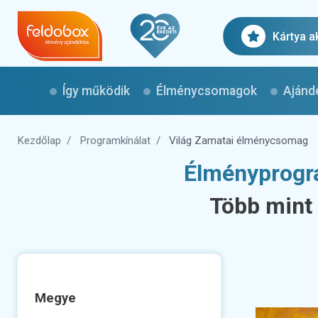
Kártya a
Így működik
Élménycsomagok
Ajánd
Kezdőlap
Programkínálat
Világ Zamatai élménycsomag
Élményprogr
Több mint
Megye