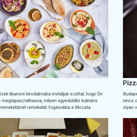
Pizz
ízek libanoni birodalmába invitáljuk ezúttal, hogy Ön
Budape
s megtapasztalhassa, milyen egyedülálló kulináris
nincs 
l remekebbnél remekebb fogásokba a Mozata.
olyan 