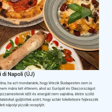
i di Napoli (ÚJ)
ólna, ha azt mondanánk, hogy létezik Budapesten nem is
anem máris két étterem, ahol az Európát és Olaszországot
 pizzamesterek időt és energiát nem sajnálva, életre szóló
alatokat gyűjtöttek azért, hogy aztán tökéletesre fejlesszék
eti nápolyi pizzák receptjét.