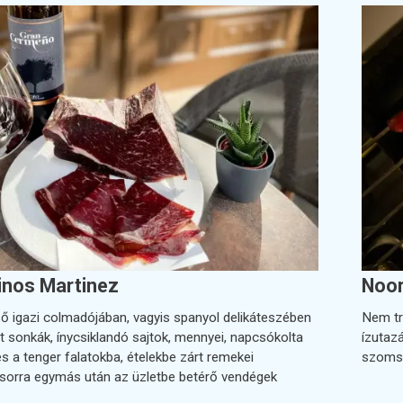
inos Martinez
Noor
ső igazi colmadójában, vagyis spanyol delikáteszében
Nem tré
t sonkák, ínycsiklandó sajtok, mennyei, napcsókolta
ízutazá
s a tenger falatokba, ételekbe zárt remekei
szomsz
sorra egymás után az üzletbe betérő vendégek