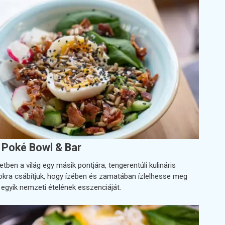
Poké Bowl & Bar
tben a világ egy másik pontjára, tengerentúli kulináris
okra csábítjuk, hogy ízében és zamatában ízlelhesse meg
 egyik nemzeti ételének esszenciáját.