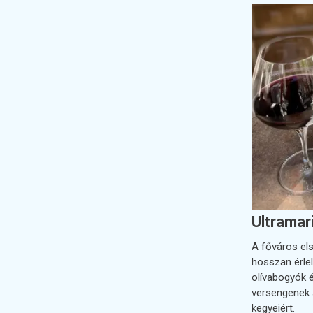
Ultramar
A főváros el
hosszan érlel
olívabogyók é
versengenek 
kegyeiért.