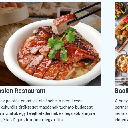
sion Restaurant
Baal
z paloták és házak ölelésébe, a nem kevés
A hagy
s kulturális örökséget magáénak tudható budapesti
partner
 invitáljuk egy felejthetetlennek és legalább annyira
nemcsa
igérkező gasztronómiai légy-ottra.
élmény