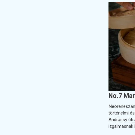
No.7 Man
Neoreneszáns
történelmi é
Andrássy útra
izgalmasnak 