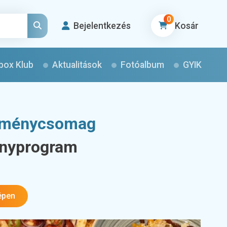
0
Bejelentkezés
Kosár
box Klub
Aktualitások
Fotóalbum
GYIK
élménycsomag
ényprogram
épen