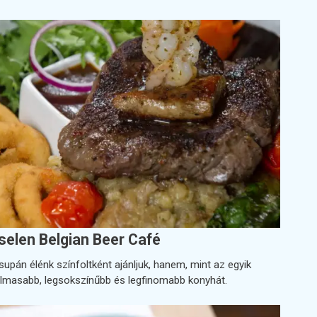
elen Belgian Beer Café
upán élénk színfoltként ajánljuk, hanem, mint az egyik
almasabb, legsokszínűbb és legfinomabb konyhát.