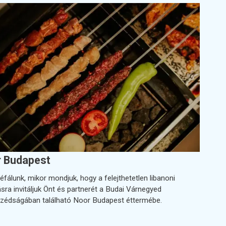
 Budapest
fálunk, mikor mondjuk, hogy a felejthetetlen libanoni
sra invitáljuk Önt és partnerét a Budai Várnegyed
édságában található Noor Budapest éttermébe.