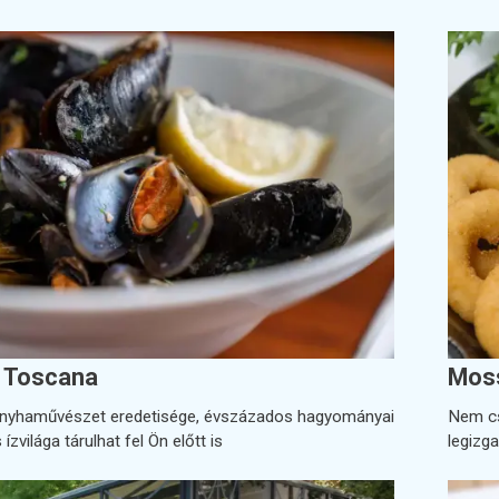
a Toscana
Moss
onyhaművészet eredetisége, évszázados hagyományai
Nem cs
ízvilága tárulhat fel Ön előtt is
legizg