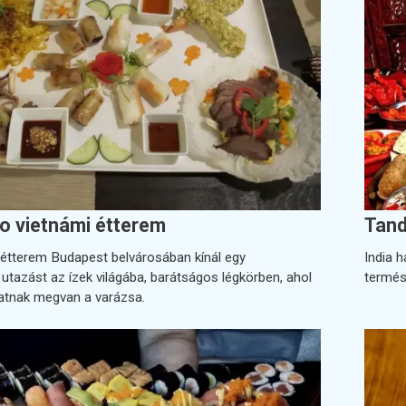
o vietnámi étterem
Tand
étterem Budapest belvárosában kínál egy
India h
 utazást az ízek világába, barátságos légkörben, ahol
termés
natnak megvan a varázsa.