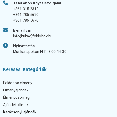
Telefonos ügyfélszolgálat
+361 315 2312
+361 785 5670
+361 786 5670
E-mail cím
info(kukac)feldobox.hu
Nyitvatartás
Munkanapokon H-P: 8:00-16:30
Keresési Kategóriák
Feldobox élmény
Élményajándék
Élménycsomag
Ajándékötletek
Karácsonyi ajándék