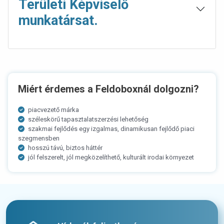
Területi Képviselő
munkatársat.
Miért érdemes a Feldoboxnál dolgozni?
piacvezető márka
széleskörű tapasztalatszerzési lehetőség
szakmai fejlődés egy izgalmas, dinamikusan fejlődő piaci
szegmensben
hosszú távú, biztos háttér
jól felszerelt, jól megközelíthető, kulturált irodai környezet